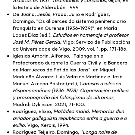
Asturias en 1937. Testimonios y condenas
, Gijón, En
la Estela de Alderabán, 1999
De Juana, Jesús, Prada, Julio e Rodríguez,
Domingo, “Os alicerces do sistema penitenciario
franquista en Ourense (1936-1939)”, en María
Lopez Díaz (ed.),
Estudios en homenaje al profesor
José M. Pérez Gercía,
Vigo: Servizo de Publicacións
da Universidade de Vigo, 2009, vol. 1, pp. 171-186.
Iglesias Amorín, Alfonso, “Falange en el
Protectorado durante la Guerra Civil y la Bandera
de Marruecos de Fet de las Jons”, en Miguel
Madueño Álvarez, Luis Velasco Martínez e José
Manuel Azcona Pastor (ed.),
Camisas azules en
Hispanoamérica (1936-1978). Organización política
y prosopografía del falangismo de ultramar
,
Madrid: Dykinson, 2021, 71-100.
Rodríguez, Elixio,
Matádeo mañá. Memorias dun
aviador galleguista republicano entre a guerra e o
exilio
, Vigo, Xerais, 1994.
Rodríguez Teijeiro, Domingo,
"Longa noite de