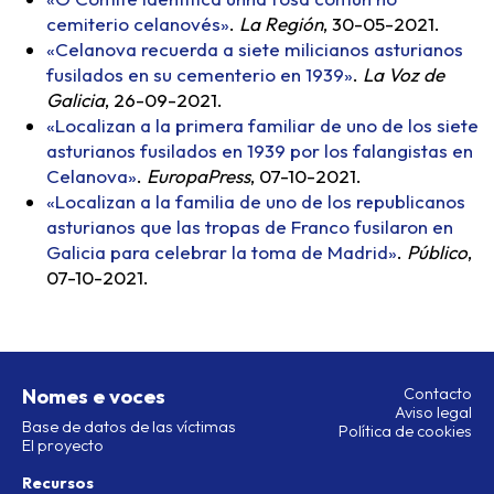
cemiterio celanovés»
.
La Región
, 30-05-2021.
«Celanova recuerda a siete milicianos asturianos
fusilados en su cementerio en 1939»
.
La Voz de
Galicia
, 26-09-2021.
«Localizan a la primera familiar de uno de los siete
asturianos fusilados en 1939 por los falangistas en
Celanova»
.
EuropaPress
, 07-10-2021.
«Localizan a la familia de uno de los republicanos
asturianos que las tropas de Franco fusilaron en
Galicia para celebrar la toma de Madrid»
.
Público
,
07-10-2021.
Nomes e voces
Contacto
Aviso legal
Base de datos de las víctimas
Política de cookies
El proyecto
Recursos