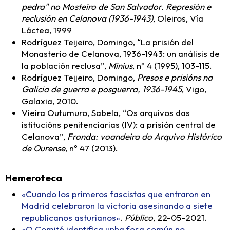
pedra" no Mosteiro de San Salvador. Represión e
reclusión en Celanova (1936-1943)
, Oleiros, Vía
Láctea, 1999
Rodríguez Teijeiro, Domingo, “La prisión del
Monasterio de Celanova, 1936-1943: un análisis de
la población reclusa”,
Minius
, nº 4 (1995), 103-115.
Rodríguez Teijeiro, Domingo,
Presos e prisións na
Galicia de guerra e posguerra, 1936-1945
, Vigo,
Galaxia, 2010.
Vieira Outumuro, Sabela, “Os arquivos das
istitucións penitenciarias (IV): a prisión central de
Celanova”,
Fronda: voandeira do Arquivo Histórico
de Ourense
, nº 47 (2013).
Hemeroteca
«Cuando los primeros fascistas que entraron en
Madrid celebraron la victoria asesinando a siete
republicanos asturianos»
.
Público
, 22-05-2021.
«O Comité identifica unha fosa común no