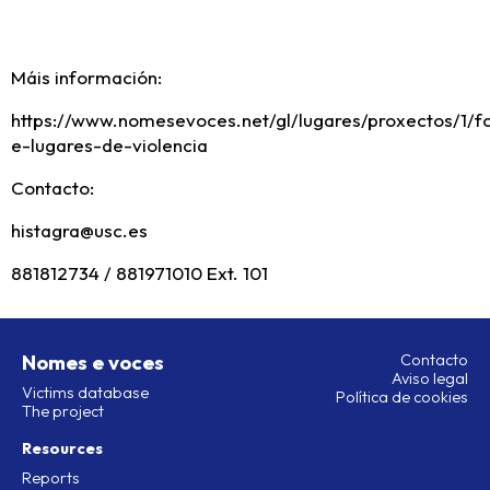
Máis información:
https://www.nomesevoces.net/gl/lugares/proxectos/1/f
e-lugares-de-violencia
Contacto:
histagra@usc.es
881812734 / 881971010 Ext. 101
Nomes e voces
Contacto
Aviso legal
Victims database
Política de cookies
The project
Resources
Reports